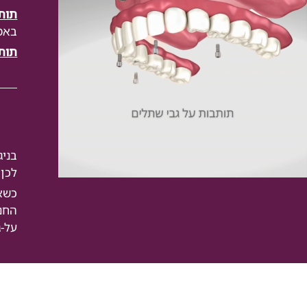
תות
באמצ
תות
בניג
לכן,
כשאי
החני
על-גב