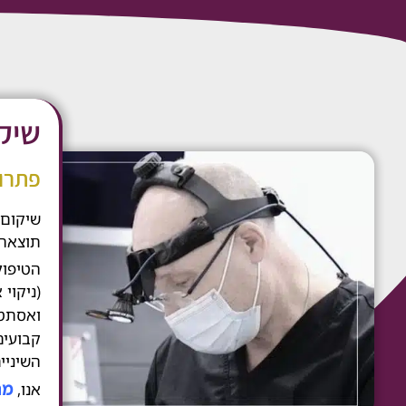
שיק
פתרונ
שיקום 
תוצאה 
הטיפול
(ניקוי
ואסתטי
קבועים
השיניים
מר
אנו,