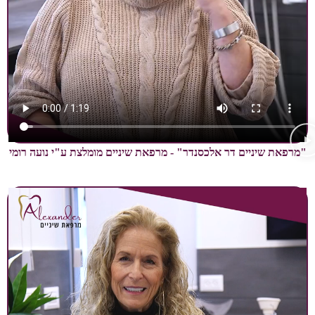
ניים דר אלכסנדר" - מרפאת שיניים מומלצת ע"י נועה רומי