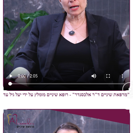
יים ד"ר אלכסנדר" - רופא שיניים מומלץ על ידי יעל גיל עד