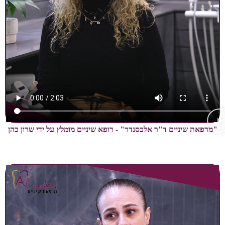
ניים ד"ר אלכסנדר" - רופא שיניים מומלץ על ידי שרון כהן