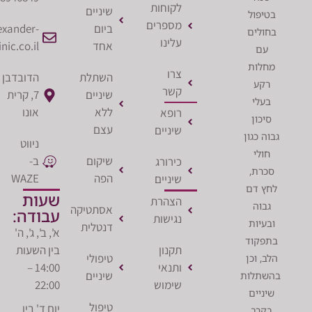
לקוחות
שיניים
פול
מספרים
ביום
office@alexander-
לים
עלינו
אחד
clinic.co.il
ם
ות
צרו
השתלת
הדובדבן
ע
קשר
שיניים
7, קרית
לי
ללא
אונו
רופא
ון
עצם
שיניים
כגון
ניווט
לי
שיקום
ב-
כירורג
ת,
הפה
WAZE
שיניים
 דם
שעות
הצהרת
וה
אסתטיקה
עבודה:
נגישות
יות
דנטלית
א', ב', ג', ה'
קוד
תקנון
בין השעות
טיפולי
 וכן
ותנאי
14:00 –
שיניים
לות
שימוש
22:00
יים
טיפול
יום ד' בין
רב