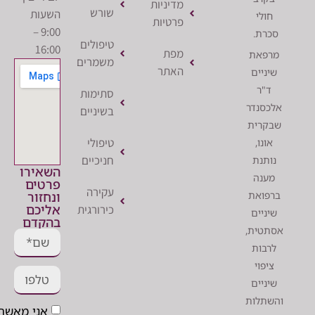
מדיניות
שורש
השעות
לי
פרטיות
9:00 –
ת.
טיפולים
16:00
מפת
את
משמרים
האתר
יים
ר
סתימות
נדר
בשיניים
רית
טיפולי
ו,
חניכיים
נת
השאירו
נה
פרטים
עקירה
ונחזור
ואת
אליכם
כירורגית
יים
בהקדם
ית,
ות
וי
יים
לות
אני מאשר/ת