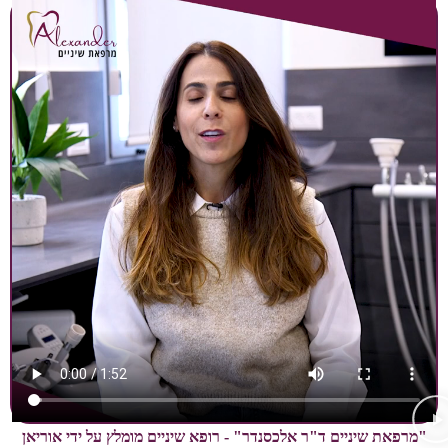
יניים ד"ר אלכסנדר" - רופא שיניים מומלץ על ידי אוריאן