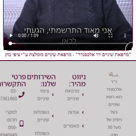
יניים דר אלכסנדר" - מרפאת שיניים מומלצת ע"י ציפי כהן
ניווט
השירותים
פרטי
ר
מהיר:
שלנו:
התקשרות:
נדר
מרפאת
ציפוי
03-
רופא
שיניים
שיניים
7361860
יים
אודות
השתלות
למקרי
ל
שיניים
חרום:
ן של
מאמרים
050-
מעל 30
השתלת
8946849
ה