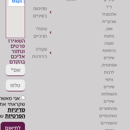
ר
סתימות
נדר
בשיניים
רית
טיפולי
ו,
חניכיים
נת
השאירו
נה
פרטים
עקירה
ונחזור
ואת
אליכם
כירורגית
יים
בהקדם
ית,
ות
וי
יים
לות
אני מאשר/ת
יים
שקראתי את
מרים
מדיניות
הפרטיות
של האתר*
ותיים
ידים
לתיאום