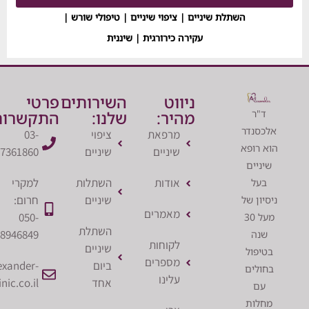
השתלת שיניים | ציפוי שיניים | טיפולי שורש |
עקירה כירורגית | שיננית
ניווט
השירותים
פרטי
ר
מהיר:
שלנו:
התקשרות:
נדר
מרפאת
ציפוי
03-
רופא
שיניים
שיניים
7361860
יים
אודות
השתלות
למקרי
ל
שיניים
חרום:
ן של
מאמרים
050-
מעל 30
השתלת
8946849
ה
לקוחות
שיניים
פול
מספרים
ביום
office@alexander-
לים
עלינו
אחד
clinic.co.il
ם
ות