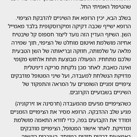
ל האמיתי החל.
א, יכין הרופא את השיניים להדבקת הציפוי.
ישייף שכבה דקיקה ומיקרוסקופית בלבד מאמייל
יוף העדין הזה נועד ליצור חספוס קל שיבטיח
מושלמת ואיטום מוחלט של הציפוי, תוך שמירה
ל שלמותה, חוזקה ובריאותה של השן הטבעית
תחתיו. הפעולה מבוצעת תחת אלחוש מקומי
ואבת. לאחר מכן נלקחת סריקה דיגיטלית
 הנשלחת למעבדה, ועל שיני המטופל מודבקים
 זמניים השומרים על המראה והתפקוד של
 בשבועיים הקרובים.
יים מגיעים מהמעבדה (חרסינה או זירקוניה)
ב ההדבקה. הרופא מסיר את הציפויים הזמניים
את הקבועים בפה, כדי לוודא התאמה מושלמת
. לאחר אישור המטופל, הציפויים מודבקים
ת דבקים חזקים במיוחד, העוברים הקשיה