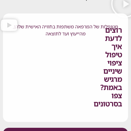
לות של המרפאה משתפות בחוויה האישית שלהן,
ם
מהייעוץ ועד לתוצאה
ת
ל
י
ים
ש
ת?
ונים