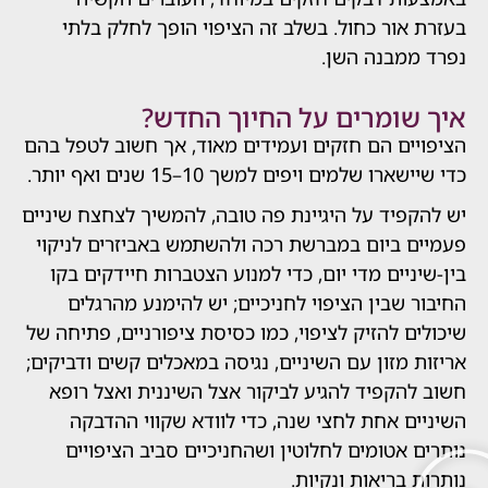
ור כחול. בשלב זה הציפוי הופך לחלק בלתי
מבנה השן.
ומרים על החיוך החדש?
ם הם חזקים ועמידים מאוד, אך חשוב לטפל בהם
 שלמים ויפים למשך 10–15 שנים ואף יותר.
יד על היגיינת פה טובה, להמשיך לצחצח שיניים
 ביום במברשת רכה ולהשתמש באביזרים לניקוי
יים מדי יום, כדי למנוע הצטברות חיידקים בקו
שבין הציפוי לחניכיים; יש להימנע מהרגלים
 להזיק לציפוי, כמו כסיסת ציפורניים, פתיחה של
מזון עם השיניים, נגיסה במאכלים קשים ודביקים;
קפיד להגיע לביקור אצל השיננית ואצל רופא
 אחת לחצי שנה, כדי לוודא שקווי ההדבקה
אטומים לחלוטין ושהחניכיים סביב הציפויים
בריאות ונקיות.