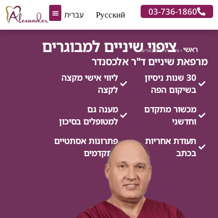
03-736-
Русский
עברית
חדשנות בשיקום הפה
קצת עלינו
מרפאת שיניים
טיפולים נוספים
מאמרים מקצועיים
ציפוי שיניים למבוגרים
»
ציפוי שיניים למבוגרים
 שיניים ד"ר אלכסנדר
3 שנות ניסיון
ליווי אישי מקצה
קום הפה
לקצה
ור מתקדם
מענה גם
ני
למטופלים בסיכון
דת אחריות
פתרונות אסתטיים
ב
מתקדמים