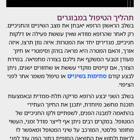
 הטיפול במבוגרים
אשון הרופא יאבחן את מצב השיניים והחניכיים.
ר שהרופא מוודא שאין עששת פעילה או דלקות
, מגדירים יחד את המטרות: איזה גוון תרצו, איזה
האם המטרה היא מראה בוהק וסימטרי או חיוך
וטבעי המשקף את גילכם בצורה מחמיאה. במידת
אם קיימים מוקדי עששת או שחזורים ישנים, ניתן
ודם
סתימות בשיניים
או טיפול משמר אחר לפני
שני יבצע הרופא סריקה תלת-ממדית ובאמצעות
מחשב מיוחדת, יתכנן את החיוך העתידי
 למבנה הפנים, לשפתיים ולקו החניכיים של
 במקרים רבים ניתן אף לייצר מודל זמני, העשוי
פלסטי, המורכב על שיני המטופל ומאפשר לו
ולחוש את התוצאה הסופית בתוך הפה עוד לפני