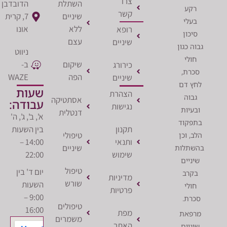
צרו
השתלת
הדובדבן
ע
קשר
שיניים
7, קרית
לי
ללא
אונו
רופא
ון
עצם
שיניים
כגון
ניווט
לי
שיקום
ב-
כירורג
ת,
הפה
WAZE
שיניים
 דם
שעות
הצהרת
וה
אסתטיקה
עבודה:
נגישות
יות
דנטלית
א', ב', ג', ה'
קוד
תקנון
בין השעות
טיפולי
 וכן
ותנאי
14:00 –
שיניים
לות
שימוש
22:00
יים
טיפול
יום ד' בין
רב
מדיניות
שורש
השעות
לי
פרטיות
9:00 –
ת.
טיפולים
16:00
מפת
את
משמרים
האתר
יים