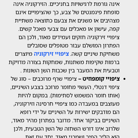
נה גורמת לרגישויות בחניכיים. הזירקוניה אינה
פחת פיגמנטים של צבע, כך שהציפויים אינם
היבים או משנים את צבעם כתוצאה משתיית
ה, עישון או מאכלים עם צבעי מאכל קשים.
פויי זירקוניה חזקים ועמידים מאוד, ולכן הם
תרון המושלם עבור מטופלים שסובלים
חיקת שיניים קשה.
ציפויי זירקוניה
מיוצרים
מות שקיפות משתנות, שמחקות בצורה מדויקת
בעית את המעבר בין שכבות השן השונות .
פויי קומפוזיט –
ציפויי שרף מרוכבים – סוג של
פוי דנטלי, העשוי מחומר מרוכב בצבע השיניים,
ותו חומר המשמש לסתימות). במקום להיות
וצבים במעבדה כמו ציפויי חרסינה וזירקוניה,
 מודבקים ישירות על השיניים על ידי רופא
יניים בביקור אחד. מדובר בפתרון מהיר מאוד,
רוב אינו דורש השחזה של השן הטבעית, ולכן
א הליך הפיך ושמרני מאוד. יחד עם זאת,