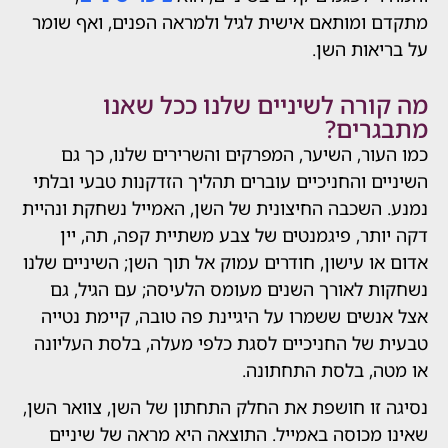
ומותאם אישית לגיל ולמראה הפנים, ואף שומר
ות השן.
רה לשיניים שלנו ככל שאנו
רים?
ר, השיער, המפרקים והשרירים שלנו, כך גם
 והחניכיים עוברים תהליך הזדקנות טבעי ובלתי
שכבה החיצונית של השן, האמייל נשחקת ונהיית
ר, פיגמנטים של צבע משתיית קפה, תה, יין
 עישון, חודרים עמוק אל תוך השן; השיניים שלנו
 לאורך השנים מעומס הלעיסה; עם הגיל, גם
ים ששמרו על היגיינת פה טובה, קיימת נטייה
של החניכיים לסגת כלפי מעלה, בלסת העליונה
, בלסת התחתונה.
ו חושפת את החלק התחתון של השן, צוואר השן,
כוסה באמייל. התוצאה היא מראה של שיניים