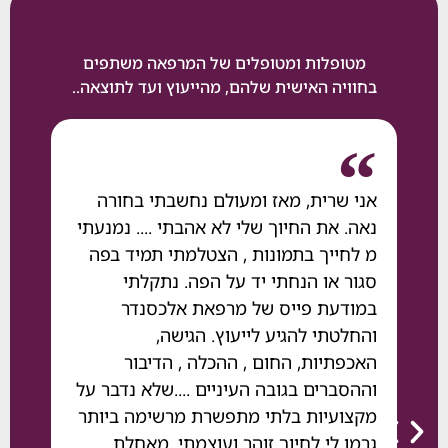
מטופלות ומטופלים של המרפאה משתפים
בחוויה האישית שלהם, מהייעוץ ועד לתוצאה..
אני שרית, מאז ומעולם נחשבתי בחורה
ד"ר אלכסנדר ו
נאה. את החיוך שלי לא אהבתי .... נמנעתי
א
מ לחייך בתמונות , הצטלמתי תמיד בפה
אחרי 8 ח
סגור או הנחתי יד על הפה. נתקלתי
קיבלתי ממכם ט
במודעת פייס של מרפאת אלכסנדר
ואישי ..ליווי
והחלטתי להגיע לייעוץ. הגישה,
עמידה בלוחות 
האכפתיות, החום , ההכלה , הדיבור
שמחפש טיפול מ
וההסברים בגובה העיניים ....שלא נדבר על
אתם פשוט אנש
מקצועיות בלתי מתפשרת מרשימה ביותר
ד"ר אלכסנדר ו
גרמו לי לחיוך זוהר ועוצמתי. מאחלת