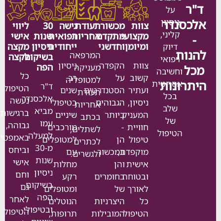
על
נדר
ניסיון
צוות
מכשור
תעודת
גישה
30
ליווי
קליני,
מקצועי
מתקדם
אחריות
רפואית
שנות
אישי
ומיומן
וחדשני
ייחודית
ניסיון
מקצה
דיוק
ת
המרפאה
בשיקום
לקצה
רפואי
צוות
הקפדה
ניסיון
הפה
מעניקה
וחשיבה
כל
קשוב
על
רב
למטופליה
ונות
אסתטית
ד"ר
הטיפול
ועתיר
הסטנדרטים
שנים
תעודת
בכל
אלכסנדר
נעשה
ניסיון,
הגבוהים
בטיפולי
אחריות
שלב
מביא
ברגישות
המעניק
ביותר
שיניים
בכתב
של
עמו
גבוהה,
חוויית
-
מורכבים
לשתלים,
הטיפול
למעלה
באמפטיה
טיפול
הן
למטופלים
לכתרים
מ-30
וביחס
מוקפדת,
במכשור
עם
ולגשרים.
שנות
אישי
אישית
והן
מחלות
ניסיון
וחם
ובטוחה
בחומרים
רקע
בשיקום
גם
לאורך
של
ומטופלים
הפה
לאחר
כל
היצרניות
הנוטלים
ובטיפולי
הטיפול
הטיפול
המובילות
תרופות,