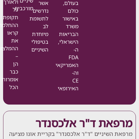
שיניים
ולאורך
בעולם,
אשר
מורכבים
כל
כולם
נדרשים
תקופת
באישור
לתשומת
ההחלמה.
משרד
לב
קראו
הבריאות
מיוחדת
את
הישראלי,
בטיפולי
ההמלצות
ה-
השיניים
–
FDA
הן
האמריקאי
כבר
וה-
אומרות
CE
הכל
האירופאי
את ד"ר אלכסנדר
השיניים "ד"ר אלכסנדר" בקריית אונו מציעה