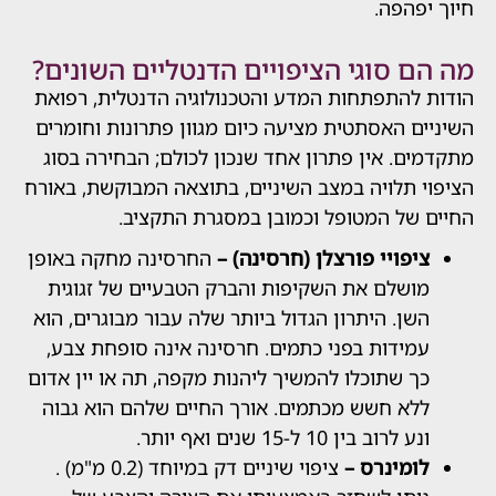
פהפה.
 סוגי הציפויים הדנטליים השונים?
להתפתחות המדע והטכנולוגיה הדנטלית, רפואת
 האסתטית מציעה כיום מגוון פתרונות וחומרים
. אין פתרון אחד שנכון לכולם; הבחירה בסוג
תלויה במצב השיניים, בתוצאה המבוקשת, באורח
של המטופל וכמובן במסגרת התקציב.
פויי פורצלן (חרסינה) –
החרסינה מחקה באופן
שלם את השקיפות והברק הטבעיים של זגוגית
ן. היתרון הגדול ביותר שלה עבור מבוגרים, הוא
ידות בפני כתמים. חרסינה אינה סופחת צבע,
 שתוכלו להמשיך ליהנות מקפה, תה או יין אדום
א חשש מכתמים. אורך החיים שלהם הוא גבוה
רוב בין 10 ל-15 שנים ואף יותר.
מינרס –
ציפוי שיניים דק במיוחד (0.2 מ"מ) .