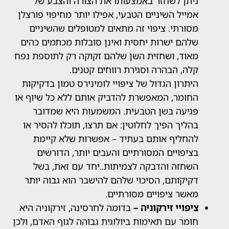
תן לשחזר באמצעותו את הצורה והצבע של
ייל השיניים הטבעי, אפילו יותר מחיפוי פורצלן
ורתי. ציפוי זה מתאים למטופלים שהשיניים
הם ישרות יחסית ואינן סובלות מכתמים כהים
וד, ושחזית השן שלהם זקוקה רק לתוספת נפח
ה, הבהרה וסגירת רווחים קטנים.
תרון הגדול של ציפויי לומינירס טמון בדקיקות
ומר, המאפשרת להדביק אותם ללא כל שיוף או
יעה בשן הטבעית. המשמעות היא שמדובר
ליך הפיך לחלוטין: אם תרצו, תוכלו להסיר או
חליף אותם בעתיד – אפשרות שלא קיימת
יפויים המסורתיים והעבים יותר, הדורשים
חזה והדבקה לצמיתות..יחד עם זאת, בשל
יקותם, הסיכוי שלהם להישבר הוא גבוה יותר
שר ציפויים מסורתיים.
פויי זירקוניה –
בדומה לחרסינה, זירקוניה היא
מר עם תאימות ביולוגית גבוהה לגוף האדם, ולכן