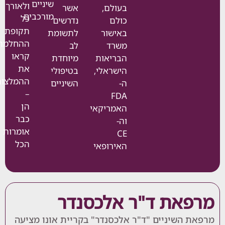
שיניים
ולאורך
בעולם,
אשר
מורכבים
כל
כולם
נדרשים
תקופת
באישור
לתשומת
ההחלמה.
משרד
לב
קראו
הבריאות
מיוחדת
את
הישראלי,
בטיפולי
ההמלצות
ה-
השיניים
–
FDA
הן
האמריקאי
כבר
וה-
אומרות
CE
הכל
האירופאי
את ד"ר אלכסנדר
השיניים "ד"ר אלכסנדר" בקריית אונו מציעה