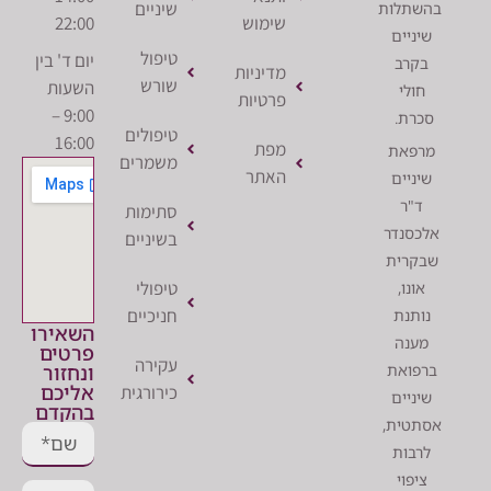
שיניים
לות
שימוש
22:00
יים
טיפול
יום ד' בין
רב
מדיניות
שורש
השעות
לי
פרטיות
9:00 –
ת.
טיפולים
16:00
מפת
את
משמרים
האתר
יים
ר
סתימות
נדר
בשיניים
רית
טיפולי
ו,
חניכיים
נת
השאירו
נה
פרטים
עקירה
ונחזור
ואת
אליכם
כירורגית
יים
בהקדם
ית,
ות
וי