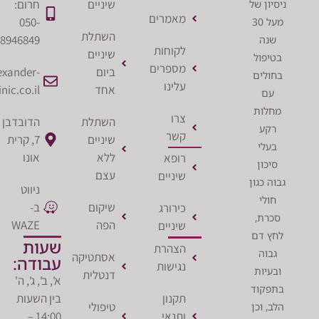
שיניים
חרום:
ן של
מאמרים
050-
מעל 30
השתלת
8946849
ה
לקוחות
שיניים
פול
מספרים
ביום
office@alexander-
לים
עלינו
אחד
clinic.co.il
ם
ות
צרו
השתלת
הדובדבן
ע
קשר
שיניים
7, קרית
לי
ללא
אונו
רופא
ון
עצם
שיניים
כגון
ניווט
לי
שיקום
ב-
כירורג
ת,
הפה
WAZE
שיניים
 דם
שעות
הצהרת
וה
אסתטיקה
עבודה:
נגישות
יות
דנטלית
א', ב', ג', ה'
קוד
תקנון
בין השעות
טיפולי
 וכן
ותנאי
14:00 –