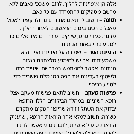
ה הן אופייניות להליך. לרוב, משככי כאבים ללא
שם מספיקים להתמודד עם כל כאב.
ונה
– חשוב להתאים את התזונה ולהקפיד לאכול
כלים רכים בימים הראשונים לאחר ההליך.
ונות כמו יוגורט, שייקים ופירה הם אידיאליים כדי
נוע גירוי באזור הניתוח.
גיינת הפה
– שמירה על היגיינת הפה היא
מעותית, אך יש להימנע מלצחצח באזור
יתוח. אפשר להשתמש במברשת שיניים רכה
שטוף בעדינות את הפה במי מלח פושרים כדי
ייע בריפוי.
ישות מעקב
– חשוב לתאם פגישות מעקב אצל
פא השיניים. במהלך הביקורים הללו, הרופא
דוק את השתל ויוודא שריפוי המקום מתקדם
ורה; חשוב למלא אחר הוראות הרופא , שיעניק
ראות טיפול אישיות, לרבות מתי אפשר לחזור
רגלי האכילה ולהרגלי היגיינת הפה השגרתיים.