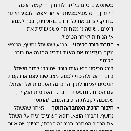
תמשים כיום בלייזר לחיתוך הרקמה הרכה.
תרון, הוא שבאמצעות הלייזר אפשר לבצע חיתוך
ויק, לצרוב את כלי הדם בו-זמנית, ובכך למנוע
מום . שיטה זו מפחיתה משמעותית את
-הנוחות לאחר הטיפול.
רת בורג הכיסוי
– ברגע שהשתל נחשף, הרופא
קה בעדינות את האזור ויבריג החוצה את בורג
יסוי.
רג הכיסוי הוא אותו בורג שהוברג לתוך השתל
ום ההשתלה כדי למנוע מצב שבו עצם או רקמת
יכיים יצמחו לתוך ההברגה הפנימית של השתל.
 הסרתו, נחשפת ההברגה הפנימית הנקייה,
וכנה לקבלת הרכיב המחבר/התומך.
בור הרכיב המחבר/התומך
– לאחר שהשתל
שף, והבורג הוצא, רופא השיניים יניח על השתל
 הרכיב המחבר. רכיב זה הכרחי, מכיוון שהוא זה