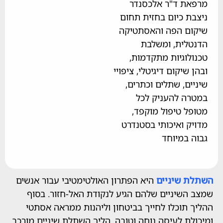
 ד"ר אלכסנדר
 כיום בחזית תחום
 הפה והאסתטיקה
ית, ומשלבת
וגיות מתקדמות,
יקום דיגיטלי, ציפויי
, שתלים וכתרים,
 להעניק לכל
 טיפול מוקפד,
 ואיכותי בסטנדרט
במיוחד
שיניים
היא הפתרון האולטימטיבי עבור אנשים
שיניים שלהם הגיע לנקודת האל-חזור. בסוף
וכלו לחייך בביטחון וליהנות ממראה אסתטי
 לעיסה נוחה וטובה. הליך השתלת שיניים מורכב