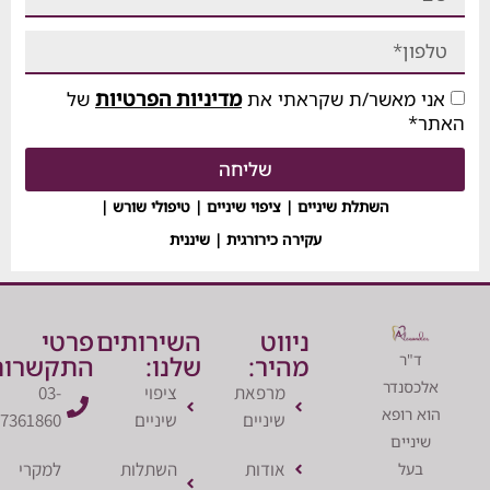
מדיניות הפרטיות
מאשר/ת שקראתי את
של
שליחה
השתלת שיניים | ציפוי שיניים | טיפולי שורש |
עקירה כירורגית | שיננית
ניווט
השירותים
פרטי
ר
מהיר:
שלנו:
התקשרות:
נדר
מרפאת
ציפוי
03-
רופא
שיניים
שיניים
7361860
יים
אודות
השתלות
למקרי
ל