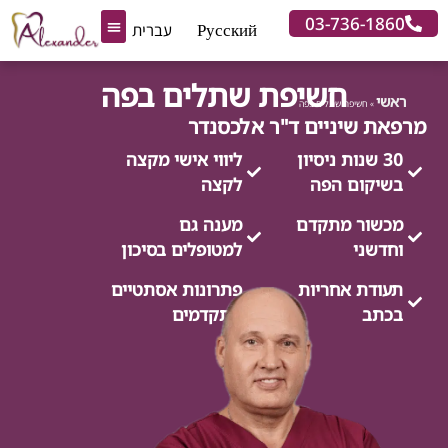
03-736-
Русский
עברית
חדשנות בשיקום הפה
קצת עלינו
מרפאת שיניים
טיפולים נוספים
מאמרים מקצועיים
חשיפת שתלים בפה
»
חשיפת שתלים בפה
 שיניים ד"ר אלכסנדר
3 שנות ניסיון
ליווי אישי מקצה
קום הפה
לקצה
ור מתקדם
מענה גם
ני
למטופלים בסיכון
דת אחריות
פתרונות אסתטיים
ב
מתקדמים