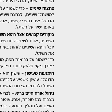
המטופל. אימוץ הרגלי היגיינה ו
צחצוח שיניים
– כדי לשמור על ה
למושתלי שיניים, לצחצח שיניי
הדנטלי אינו רגיש לעששת, אבל
באופן ישיר על השתל.
ביקורים קבועים אצל רופא השי
השיניים, אחת לשלושה חודשים,
יוכל רופא השיניים לזהות בעיו
את השתל.
כדי לשמור על בריאות הפה, מו
לצורך ניקוי פלאק ורובד חיידקי
הימנעות מעישון
– עישון הוא א
הדנטלי. עישון משפיע על זרימ
השתל ולסיכויי הצלחת ההשתל
ניהול אורח חיים בריא
– לבריאו
מצבים כמו סוכרת, אוסטאופורוז
העצם ועל תהליך הטמעה. שמיר
יכולים להאריך את תוחלת החי