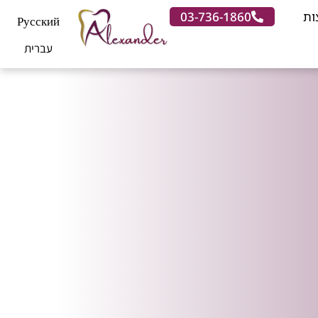
ות
03-736-1860
Русский
עברית